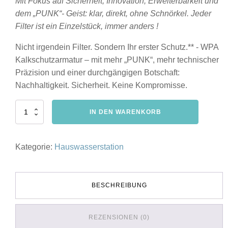
Mit Fokus auf Sicherheit, Innovation, Erweiterbarkeit und
dem „PUNK“- Geist: klar, direkt, ohne Schnörkel. Jeder
Filter ist ein Einzelstück, immer anders !
Nicht irgendein Filter. Sondern Ihr erster Schutz.** -
WPA
Kalkschutzarmatur
– mit mehr „PUNK“, mehr technischer
Präzision und einer durchgängigen Botschaft:
Nachhaltigkeit. Sicherheit. Keine Kompromisse.
WPA
IN DEN WARENKORB
-
HWS
Hauswasserstation
Kategorie:
Hauswasserstation
&
Kalkschutz
3/4"
PUNK
BESCHREIBUNG
Limited
Menge
REZENSIONEN (0)