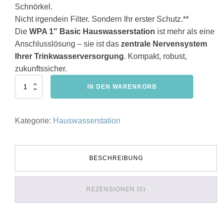
Schnörkel.
Nicht irgendein Filter. Sondern Ihr erster Schutz.**
Die
WPA 1" Basic Hauswasserstation
ist mehr als eine
Anschlusslösung – sie ist das
zentrale Nervensystem
Ihrer Trinkwasserversorgung
. Kompakt, robust,
zukunftssicher.
HWS
IN DEN WARENKORB
-
WPA
Hauswasserstation
Kategorie:
Hauswasserstation
1"
Basic
Menge
BESCHREIBUNG
REZENSIONEN (0)