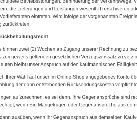
huldete Betriebsstörungen, Behinderung der Verkehrswege, Verz
ein, die Lieferungen und Leistungen wesentlich erschweren ode
rlieferanten eintreten. Wird infolge der vorgenannten Ereigni
 zurücktreten.
rückbehaltungsrecht
ns binnen zwei (2) Wochen ab Zugang unserer Rechnung zu beza
gs zum jeweils geltenden gesetzlichen Verzugszinssatz zu verz
uten bleibt unser Anspruch auf den kaufmännischen Fälligkeit
ch Ihrer Wahl auf unser im Online-Shop angegebenes Konto übe
Zahlung der dann entstehenden Rücksendungskosten verpflichte
ngen aufzurechnen, es sei denn, Ihre Gegenansprüche sind rechts
echtigt, wenn Sie Mängelrügen oder Gegenansprüche aus dems
ur dann ausüben, wenn Ihr Gegenanspruch aus demselben Kaufve