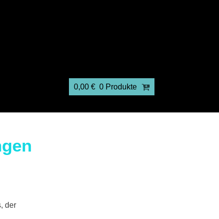
0,00
€
0 Produkte
ngen
, der