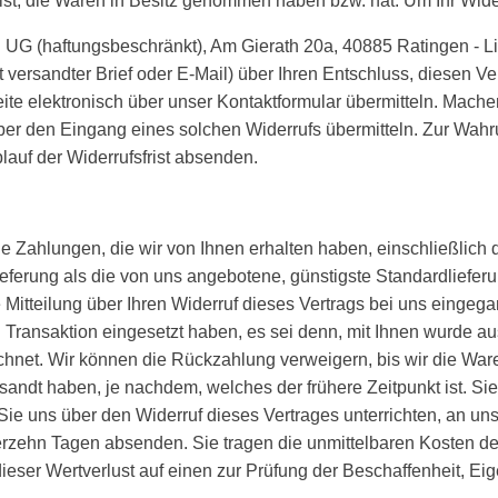
er ist, die Waren in Besitz genommen haben bzw. hat. Um Ihr Wi
h UG (haftungsbeschränkt), Am Gierath 20a, 40885 Ratingen - Li
st versandter Brief oder E-Mail) über Ihren Entschluss, diesen V
te elektronisch über unser Kontaktformular übermitteln. Mache
ber den Eingang eines solchen Widerrufs übermitteln. Zur Wahrun
lauf der Widerrufsfrist absenden.
e Zahlungen, die wir von Ihnen erhalten haben, einschließlich 
Lieferung als die von uns angebotene, günstigste Standardliefe
Mitteilung über Ihren Widerruf dieses Vertrags bei uns eingeg
 Transaktion eingesetzt haben, es sei denn, mit Ihnen wurde au
net. Wir können die Rückzahlung verweigern, bis wir die Ware
ndt haben, je nachdem, welches der frühere Zeitpunkt ist. Si
e uns über den Widerruf dieses Vertrages unterrichten, an uns
vierzehn Tagen absenden. Sie tragen die unmittelbaren Kosten 
eser Wertverlust auf einen zur Prüfung der Beschaffenheit, Ei