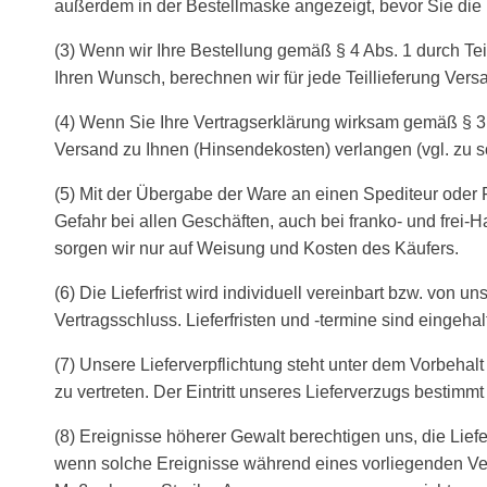
außerdem in der Bestellmaske angezeigt, bevor Sie di
(3) Wenn wir Ihre Bestellung gemäß § 4 Abs. 1 durch Teill
Ihren Wunsch, berechnen wir für jede Teillieferung Ver
(4) Wenn Sie Ihre Vertragserklärung wirksam gemäß § 3 
Versand zu Ihnen (Hinsendekosten) verlangen (vgl. zu s
(5) Mit der Übergabe der Ware an einen Spediteur oder 
Gefahr bei allen Geschäften, auch bei franko- und frei-
sorgen wir nur auf Weisung und Kosten des Käufers.
(6) Die Lieferfrist wird individuell vereinbart bzw. von u
Vertragsschluss. Lieferfristen und -termine sind eingeh
(7) Unsere Lieferverpflichtung steht unter dem Vorbehalt 
zu vertreten. Der Eintritt unseres Lieferverzugs bestimm
(8) Ereignisse höherer Gewalt berechtigen uns, die Li
wenn solche Ereignisse während eines vorliegenden Ver