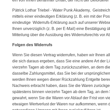
ein von Ihnen benannter Dritter, der nicht der Beförder
Pätrick Lothar Triebel - Water Punk Akademy, Geistreic
mittels einer eindeutigen Erklärung (z. B. ein mit der Po
eindeutige Widerrufs-Erklärung auch auf unserer Websei
Ihnen unverzüglich (z. B. per E-Mail) eine Bestätigung ü
Mitteilung über die Ausübung des Widerrufsrechts vor Ab
Folgen des Widerrufs
Wenn Sie diesen Vertrag widerrufen, haben wir Ihnen all
die sich daraus ergeben, dass Sie eine andere Art der 
vierzehn Tagen ab dem Tag zurückzuzahlen, an dem die 
dasselbe Zahlungsmittel, das Sie bei der ursprünglichen
werden Ihnen wegen dieser Rückzahlung Entgelte berech
Nachweis erbracht haben, dass Sie die Waren zurückgesa
spätestens binnen vierzehn Tagen ab dem Tag, an dem Si
gewahrt, wenn Sie die Waren vor Ablauf der Frist von 
etwaigen Wertverlust der Waren nur aufkommen, wenn di