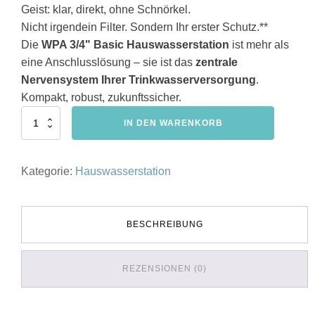
Geist: klar, direkt, ohne Schnörkel.
Nicht irgendein Filter. Sondern Ihr erster Schutz.**
Die
WPA 3/4" Basic Hauswasserstation
ist mehr als
eine Anschlusslösung – sie ist das
zentrale
Nervensystem Ihrer Trinkwasserversorgung
.
Kompakt, robust, zukunftssicher.
HWS
IN DEN WARENKORB
-
WPA
Hauswasserstation
Kategorie:
Hauswasserstation
3/4"
Basic
Menge
BESCHREIBUNG
REZENSIONEN (0)