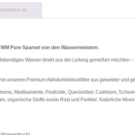
ENSIONEN (0)
WM Pure Sparset von den Wassermeistern.
res, lebendiges Wasser direkt aus der Leitung genießen möchten – 
 mit unserem Premium Aktivkohleblockfilter aus gewebter und g
rmone, Medikamente, Pestizide, Quecksilber, Cadmium, Schwermet
n, organische Stoffe sowie Rost und Partikel. Natürliche Mine
r Wasserdruck)