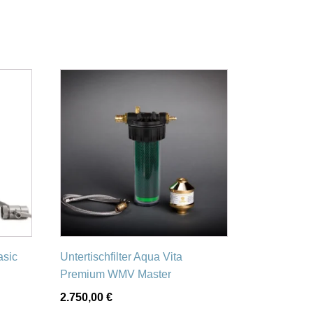
asic
Untertischfilter Aqua Vita
Premium WMV Master
2.750,00
€