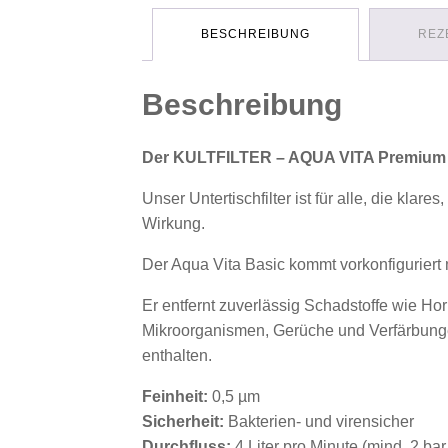
BESCHREIBUNG
REZ
Beschreibung
Der KULTFILTER – AQUA VITA Premium 
Unser Untertischfilter ist für alle, die kla
Wirkung.
Der Aqua Vita Basic kommt vorkonfiguriert
Er entfernt zuverlässig Schadstoffe wie Ho
Mikroorganismen, Gerüche und Verfärbunge
enthalten.
Feinheit:
0,5 µm
Sicherheit:
Bakterien- und virensicher
Durchfluss:
4 Liter pro Minute (mind. 2 ba