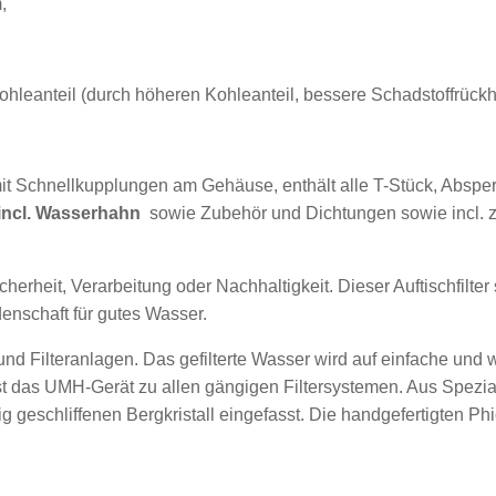
,
hleanteil (durch höheren Kohleanteil, bessere Schadstoffrückh
 mit Schnellkupplungen am Gehäuse, enthält alle T-Stück, Abspe
incl. Wasserhahn
sowie Zubehör und Dichtungen sowie incl. z
herheit, Verarbeitung oder Nachhaltigkeit. Dieser Auftischfilt
enschaft für gutes Wasser.
nd Filteranlagen. Das gefilterte Wasser wird auf einfache und
sst das UMH-Gerät zu allen gängigen Filtersystemen. Aus Spezial
g geschliffenen Bergkristall eingefasst. Die handgefertigten Ph