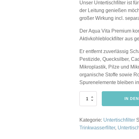
Unser Untertischfilter ist f
der Leitung genießen möcht
großer Wirkung incl. separ
Der Aqua Vita Premium kom
Aktivkohleblockfilter aus 
Er entfernt zuverlässig S
Pestizide, Quecksilber, Ca
Mikroplastik, Pilze und M
organische Stoffe sowie Ro
Spurenelemente bleiben im
Untertischfilter
IN DE
Aqua
Vita
Premium
Kategorie:
Untertischfilter
S
WMV
Pure
Trinkwasserfilter
,
Untertisch
Sparset
Menge