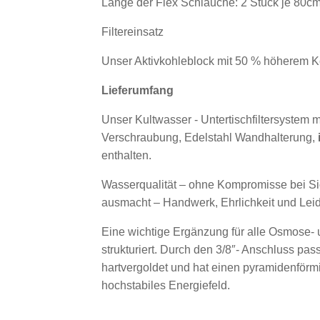
Länge der Flex Schläuche: 2 Stück je 80cm
Filtereinsatz
Unser Aktivkohleblock mit 50 % höherem Ko
Lieferumfang
Unser Kultwasser - Untertischfiltersystem
Verschraubung, Edelstahl Wandhalterung,
enthalten.
Wasserqualität – ohne Kompromisse bei Sic
ausmacht – Handwerk, Ehrlichkeit und Leid
Eine wichtige Ergänzung für alle Osmose- u
strukturiert. Durch den 3/8″- Anschluss pa
hartvergoldet und hat einen pyramidenförmi
hochstabiles Energiefeld.