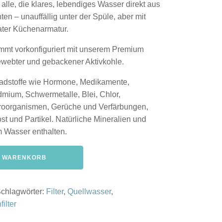
ür alle, die klares, lebendiges Wasser direkt aus
en – unauffällig unter der Spüle, aber mit
ater Küchenarmatur.
mt vorkonfiguriert mit unserem Premium
gewebter und gebackener Aktivkohle.
chadstoffe wie Hormone, Medikamente,
dmium, Schwermetalle, Blei, Chlor,
ikroorganismen, Gerüche und Verfärbungen,
st und Partikel. Natürliche Mineralien und
 Wasser enthalten.
N WARENKORB
chlagwörter:
Filter
,
Quellwasser
,
filter