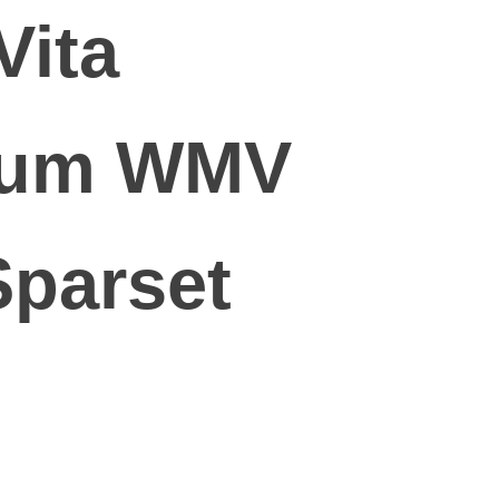
Vita
ium WMV
Sparset